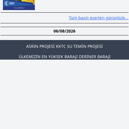
Tüm basılı eserleri görüntüle...
06/08/2026
ASRIN PROJESİ KKTC SU TEMİN PROJESİ
ÜLKEMİZİN EN YÜKSEK BARAJI DERİNER BARAJI
ILISU PROF. DR. VEYSEL EROĞLU BARAJI
MİLLİ AĞAÇLANDIRMA SEFERBERLİĞİ
ÇANAKKALE DESTANI TANITIM MERKEZİ
DIĞER PROJELER