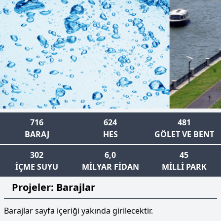
716
624
481
BARAJ
HES
GÖLET VE BENT
302
6,0
45
İÇME SUYU
MİLYAR FİDAN
MİLLİ PARK
Projeler: Barajlar
Barajlar sayfa içeriği yakında girilecektir.